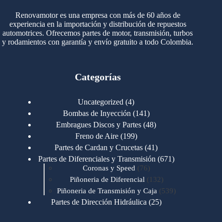
Renovamotor es una empresa con más de 60 años de
experiencia en la importación y distribución de repuestos
automotrices. Ofrecemos partes de motor, transmisión, turbos
y rodamientos con garantía y envío gratuito a todo Colombia.
Categorías
4
Uncategorized
4
productos
141
Bombas de Inyección
141
productos
48
Embragues Discos y Partes
48
productos
199
Freno de Aire
199
productos
41
Partes de Cardan y Crucetas
41
productos
671
Partes de Diferenciales y Transmisión
671
76
productos
Coronas y Speed
76
productos
132
Piñoneria de Diferencial
132
productos
539
Piñoneria de Transmisión y Caja
539
productos
25
Partes de Dirección Hidráulica
25
productos
1
Partes de Transmisión y Caja
1
producto