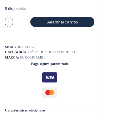
9 disponibles
PIÑON
Añadir al carrito
PLANETARIO
18
dts
16
ESTRIAS
34000/38000
SKU:
37072 EURO
lbs
CATEGORÍA:
PIÑONERIA DE DIFERENCIAL
cantidad
MARCA:
EURORICAMBI
Pago seguro garantizado
Características adicionales