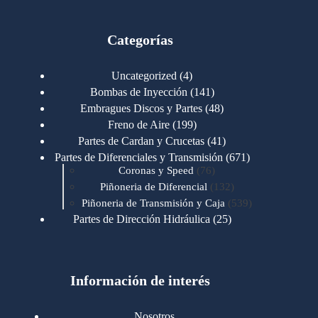
Categorías
4
Uncategorized
4
productos
141
Bombas de Inyección
141
productos
48
Embragues Discos y Partes
48
productos
199
Freno de Aire
199
productos
41
Partes de Cardan y Crucetas
41
productos
671
Partes de Diferenciales y Transmisión
671
76
productos
Coronas y Speed
76
productos
132
Piñoneria de Diferencial
132
productos
539
Piñoneria de Transmisión y Caja
539
productos
25
Partes de Dirección Hidráulica
25
productos
1
Partes de Transmisión y Caja
1
producto
1346
Partes para Motor
1346
productos
123
Motores Caterpillar
123
productos
Información de interés
723
Motores Cummins
723
productos
145
Cummins 4BT 6BT
145
productos
77
Cummins 6CT
77
Nosotros