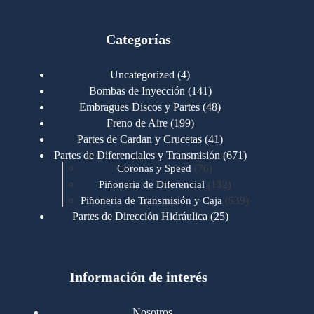
Categorías
4
Uncategorized
4
productos
141
Bombas de Inyección
141
productos
48
Embragues Discos y Partes
48
productos
199
Freno de Aire
199
productos
41
Partes de Cardan y Crucetas
41
productos
671
Partes de Diferenciales y Transmisión
671
76
productos
Coronas y Speed
76
productos
132
Piñoneria de Diferencial
132
productos
539
Piñoneria de Transmisión y Caja
539
productos
25
Partes de Dirección Hidráulica
25
productos
1
Partes de Transmisión y Caja
1
producto
1346
Partes para Motor
1346
productos
123
Motores Caterpillar
123
productos
Información de interés
723
Motores Cummins
723
productos
145
Cummins 4BT 6BT
145
productos
77
Cummins 6CT
77
Nosotros