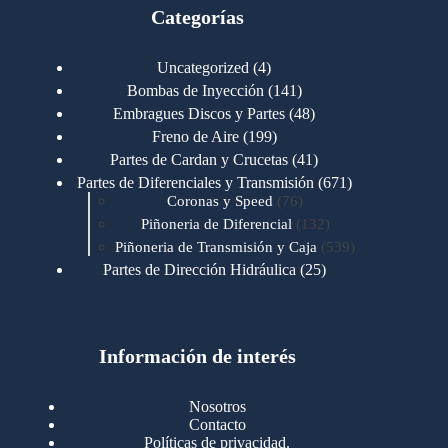
Categorías
4
Uncategorized
4
productos
141
Bombas de Inyección
141
productos
48
Embragues Discos y Partes
48
productos
199
Freno de Aire
199
productos
41
Partes de Cardan y Crucetas
41
productos
671
Partes de Diferenciales y Transmisión
671
76
productos
Coronas y Speed
76
productos
132
Piñoneria de Diferencial
132
productos
539
Piñoneria de Transmisión y Caja
539
productos
25
Partes de Dirección Hidráulica
25
productos
1
Partes de Transmisión y Caja
1
producto
1346
Partes para Motor
1346
productos
123
Motores Caterpillar
123
productos
Información de interés
723
Motores Cummins
723
productos
145
Cummins 4BT 6BT
145
productos
77
Cummins 6CT
77
Nosotros
productos
148
Cummins B/C 855
148
Contacto
productos
14
Cummins ISF
14
Políticas de privacidad.