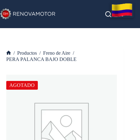
Saltar
al
contenido
/
Productos
/
Freno de Aire
/
Inicio
PERA PALANCA BAJO DOBLE
AGOTADO