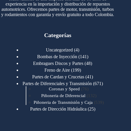
experiencia en la importación y distribución de repuestos
automotrices. Ofrecemos partes de motor, transmisión, turbos
y rodamientos con garantía y envío gratuito a todo Colombia.
Categorías
4
Uncategorized
4
productos
141
Bombas de Inyección
141
productos
48
Embragues Discos y Partes
48
productos
199
Freno de Aire
199
productos
41
Partes de Cardan y Crucetas
41
productos
671
Partes de Diferenciales y Transmisión
671
76
productos
Coronas y Speed
76
productos
132
Piñoneria de Diferencial
132
productos
539
Piñoneria de Transmisión y Caja
539
productos
25
Partes de Dirección Hidráulica
25
productos
1
Partes de Transmisión y Caja
1
producto
1346
Partes para Motor
1346
productos
123
Motores Caterpillar
123