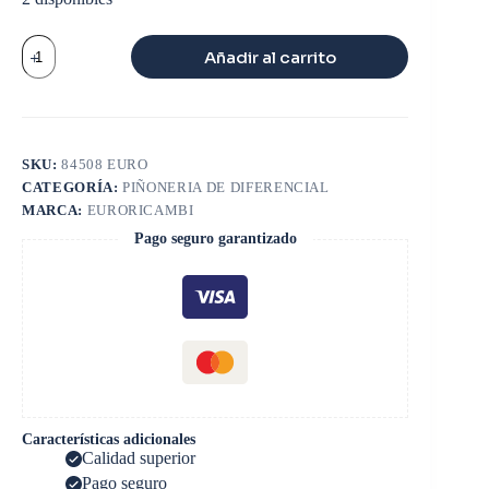
HORQUILLA
Añadir al carrito
BAJO
46000
lbs
461
cantidad
SKU:
84508 EURO
CATEGORÍA:
PIÑONERIA DE DIFERENCIAL
MARCA:
EURORICAMBI
Pago seguro garantizado
Características adicionales
Calidad superior
Pago seguro