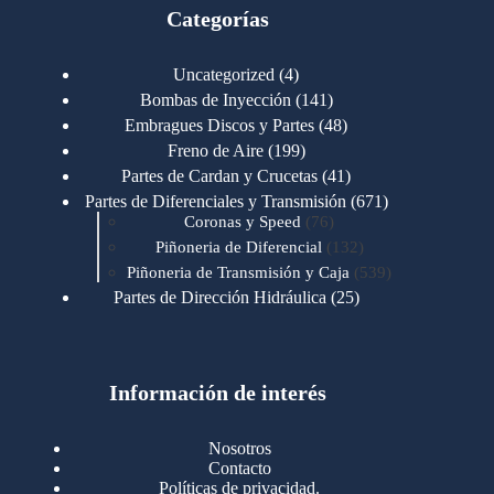
Categorías
4
Uncategorized
4
productos
141
Bombas de Inyección
141
productos
48
Embragues Discos y Partes
48
productos
199
Freno de Aire
199
productos
41
Partes de Cardan y Crucetas
41
productos
671
Partes de Diferenciales y Transmisión
671
76
productos
Coronas y Speed
76
productos
132
Piñoneria de Diferencial
132
productos
539
Piñoneria de Transmisión y Caja
539
productos
25
Partes de Dirección Hidráulica
25
productos
1
Partes de Transmisión y Caja
1
producto
1346
Partes para Motor
1346
productos
123
Motores Caterpillar
123
productos
Información de interés
723
Motores Cummins
723
productos
145
Cummins 4BT 6BT
145
productos
77
Cummins 6CT
77
Nosotros
productos
148
Cummins B/C 855
148
Contacto
productos
14
Cummins ISF
14
Políticas de privacidad.