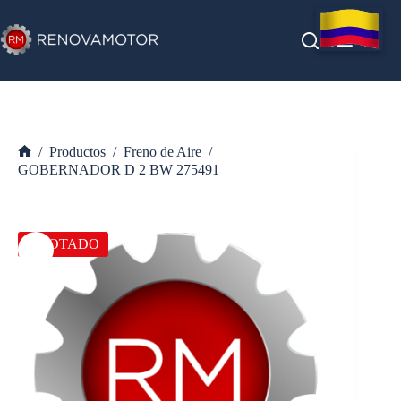
Saltar
al
contenido
/
Productos
/
Freno de Aire
/
Inicio
GOBERNADOR D 2 BW 275491
AGOTADO