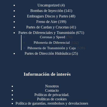
4
Uncategorized
4
productos
141
Bombas de Inyección
141
productos
48
Embragues Discos y Partes
48
productos
199
Freno de Aire
199
productos
41
Partes de Cardan y Crucetas
41
productos
671
Partes de Diferenciales y Transmisión
671
76
productos
Coronas y Speed
76
productos
132
Piñoneria de Diferencial
132
productos
539
Piñoneria de Transmisión y Caja
539
productos
25
Partes de Dirección Hidráulica
25
productos
1
Partes de Transmisión y Caja
1
producto
1346
Partes para Motor
1346
productos
123
Motores Caterpillar
123
productos
Información de interés
723
Motores Cummins
723
productos
145
Cummins 4BT 6BT
145
productos
77
Cummins 6CT
77
Nosotros
productos
148
Cummins B/C 855
148
Contacto
productos
14
Cummins ISF
14
Políticas de privacidad.
productos
35
Cummins ISM
35
Políticas de cookies
productos
Política de garantías, reembolsos y devoluciones
100
Cummins ISX
100
productos