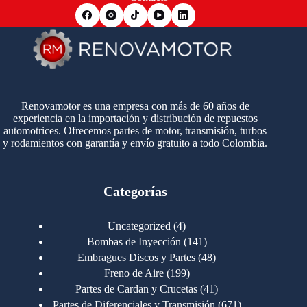
Renovamotor es una empresa con más de 60 años de
experiencia en la importación y distribución de repuestos
automotrices. Ofrecemos partes de motor, transmisión, turbos
y rodamientos con garantía y envío gratuito a todo Colombia.
Categorías
4
Uncategorized
4
productos
141
Bombas de Inyección
141
productos
48
Embragues Discos y Partes
48
productos
199
Freno de Aire
199
productos
41
Partes de Cardan y Crucetas
41
productos
671
Partes de Diferenciales y Transmisión
671