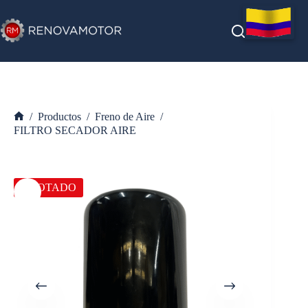
Saltar
al
contenido
/
Productos
/
Freno de Aire
/
Inicio
FILTRO SECADOR AIRE
AGOTADO