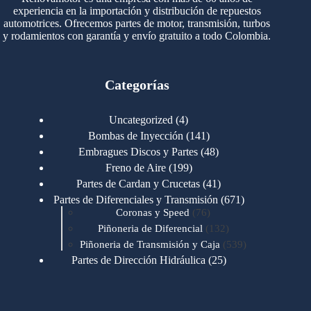
experiencia en la importación y distribución de repuestos
automotrices. Ofrecemos partes de motor, transmisión, turbos
y rodamientos con garantía y envío gratuito a todo Colombia.
Categorías
4
Uncategorized
4
productos
141
Bombas de Inyección
141
productos
48
Embragues Discos y Partes
48
productos
199
Freno de Aire
199
productos
41
Partes de Cardan y Crucetas
41
productos
671
Partes de Diferenciales y Transmisión
671
76
productos
Coronas y Speed
76
productos
132
Piñoneria de Diferencial
132
productos
539
Piñoneria de Transmisión y Caja
539
productos
25
Partes de Dirección Hidráulica
25
productos
1
Partes de Transmisión y Caja
1
producto
1346
Partes para Motor
1346
productos
123
Motores Caterpillar
123