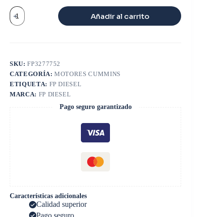
EMPAQUETADURA
Añadir al carrito
SUPERIOR
V6
155
cantidad
SKU:
FP3277752
CATEGORÍA:
MOTORES CUMMINS
ETIQUETA:
FP DIESEL
MARCA:
FP DIESEL
Pago seguro garantizado
Características adicionales
Calidad superior
Pago seguro