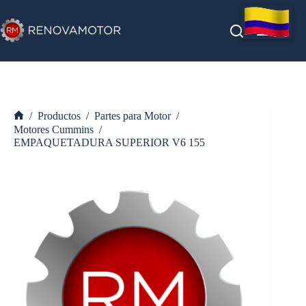
Saltar
al
contenido
/
Productos
/
Partes para Motor
/
Inicio
Motores Cummins
/
EMPAQUETADURA SUPERIOR V6 155