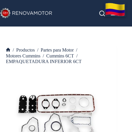
Saltar
al
contenido
/
Productos
/
Partes para Motor
/
Inicio
Motores Cummins
/
Cummins 6CT
/
EMPAQUETADURA INFERIOR 6CT