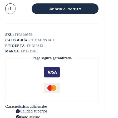
EMPAQUETADURA
Añadir al carrito
INFERIOR
6CT
cantidad
SKU:
FP3800558
CATEGORÍA:
CUMMINS 6CT
ETIQUETA:
FP DIESEL
MARCA:
FP DIESEL
Pago seguro garantizado
Características adicionales
Calidad superior
Pago seguro