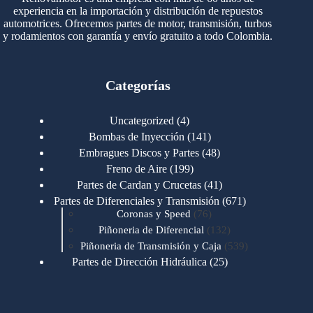
experiencia en la importación y distribución de repuestos
automotrices. Ofrecemos partes de motor, transmisión, turbos
y rodamientos con garantía y envío gratuito a todo Colombia.
Categorías
4
Uncategorized
4
productos
141
Bombas de Inyección
141
productos
48
Embragues Discos y Partes
48
productos
199
Freno de Aire
199
productos
41
Partes de Cardan y Crucetas
41
productos
671
Partes de Diferenciales y Transmisión
671
76
productos
Coronas y Speed
76
productos
132
Piñoneria de Diferencial
132
productos
539
Piñoneria de Transmisión y Caja
539
productos
25
Partes de Dirección Hidráulica
25
productos
1
Partes de Transmisión y Caja
1
producto
1346
Partes para Motor
1346
productos
123
Motores Caterpillar
123