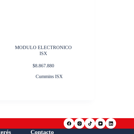
MODULO ELECTRONICO
ISX
$
8.867.880
Cummins ISX
terés
Contacto