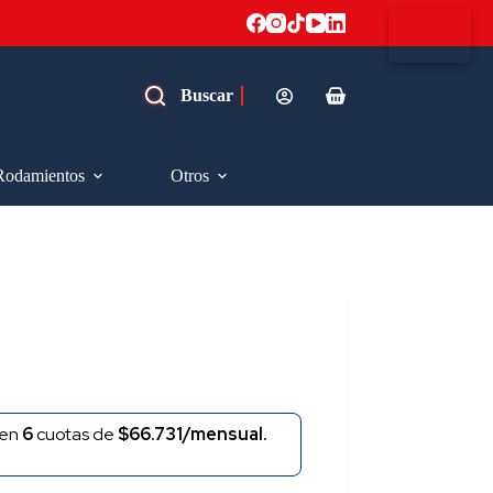
Carro
de
compra
Rodamientos
Otros
en
6
cuotas de
$66.731/mensual.