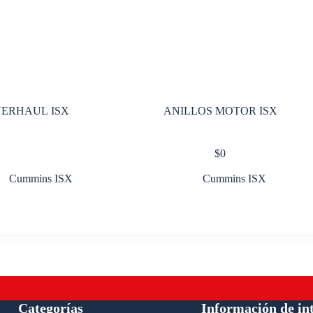
ERHAUL ISX
ANILLOS MOTOR ISX
$
0
Cummins ISX
Cummins ISX
Categorías
Información de in