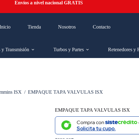
Envíos a nivel nacional GRATIS
Inicio
Tienda
Nosotros
Contacto
s y Transmisión
Turbos y Partes
Retenedores y 
mmins ISX
/
EMPAQUE TAPA VALVULAS ISX
EMPAQUE TAPA VALVULAS ISX
Compra con
Solicita tu cupo.