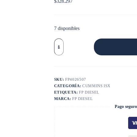
$
328.297
7 disponibles
EMPAQUE
TAPA
VALVULAS
ISX
cantidad
SKU:
FP4026507
CATEGORÍA:
CUMMINS ISX
ETIQUETA:
FP DIESEL
MARCA:
FP DIESEL
Pago seguro