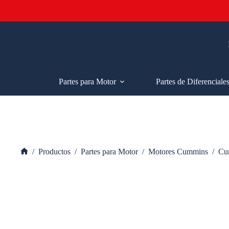
Saltar
al
contenido
Partes para Motor
Partes de Diferenciale
/
Productos
/
Partes para Motor
/
Motores Cummins
/
Cu
Inicio