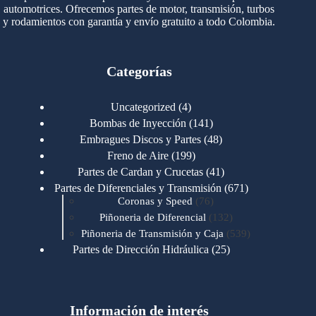
automotrices. Ofrecemos partes de motor, transmisión, turbos
y rodamientos con garantía y envío gratuito a todo Colombia.
Categorías
4
Uncategorized
4
productos
141
Bombas de Inyección
141
productos
48
Embragues Discos y Partes
48
productos
199
Freno de Aire
199
productos
41
Partes de Cardan y Crucetas
41
productos
671
Partes de Diferenciales y Transmisión
671
76
productos
Coronas y Speed
76
productos
132
Piñoneria de Diferencial
132
productos
539
Piñoneria de Transmisión y Caja
539
productos
25
Partes de Dirección Hidráulica
25
productos
1
Partes de Transmisión y Caja
1
producto
1346
Partes para Motor
1346
productos
123
Motores Caterpillar
123
productos
Información de interés
723
Motores Cummins
723