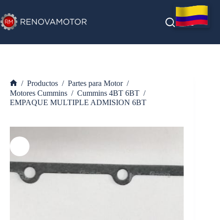
Saltar
al
contenido
/
Productos
/
Partes para Motor
/
Inicio
Motores Cummins
/
Cummins 4BT 6BT
/
EMPAQUE MULTIPLE ADMISION 6BT