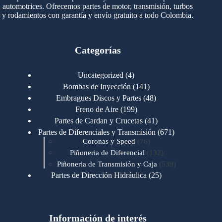
automotrices. Ofrecemos partes de motor, transmisión, turbos
y rodamientos con garantía y envío gratuito a todo Colombia.
Categorías
4
Uncategorized
4
productos
141
Bombas de Inyección
141
productos
48
Embragues Discos y Partes
48
productos
199
Freno de Aire
199
productos
41
Partes de Cardan y Crucetas
41
productos
671
Partes de Diferenciales y Transmisión
671
76
productos
Coronas y Speed
76
productos
132
Piñoneria de Diferencial
132
productos
539
Piñoneria de Transmisión y Caja
539
productos
25
Partes de Dirección Hidráulica
25
productos
1
Partes de Transmisión y Caja
1
producto
1346
Partes para Motor
1346
productos
123
Motores Caterpillar
123
productos
Información de interés
723
Motores Cummins
723