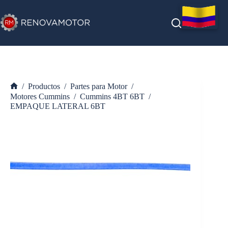
Saltar
al
contenido
/
Productos
/
Partes para Motor
/
Inicio
Motores Cummins
/
Cummins 4BT 6BT
/
EMPAQUE LATERAL 6BT