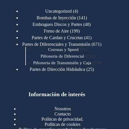
4
Uncategorized
4
productos
141
Bombas de Inyección
141
productos
48
Embragues Discos y Partes
48
productos
199
Freno de Aire
199
productos
41
Partes de Cardan y Crucetas
41
productos
671
Partes de Diferenciales y Transmisión
671
76
productos
Coronas y Speed
76
productos
132
Piñoneria de Diferencial
132
productos
539
Piñoneria de Transmisión y Caja
539
productos
25
Partes de Dirección Hidráulica
25
productos
1
Partes de Transmisión y Caja
1
producto
1346
Partes para Motor
1346
productos
123
Motores Caterpillar
123
productos
Información de interés
723
Motores Cummins
723
productos
145
Cummins 4BT 6BT
145
productos
77
Cummins 6CT
77
Nosotros
productos
148
Cummins B/C 855
148
Contacto
productos
14
Cummins ISF
14
Políticas de privacidad.
productos
35
Cummins ISM
35
Políticas de cookies
productos