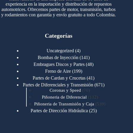
experiencia en la importación y distribución de repuestos
automotrices. Ofrecemos partes de motor, transmisión, turbos
y rodamientos con garantía y envío gratuito a todo Colombia.
Categorías
4
Uncategorized
4
productos
141
Bombas de Inyección
141
productos
48
Embragues Discos y Partes
48
productos
199
Freno de Aire
199
productos
41
Partes de Cardan y Crucetas
41
productos
671
Partes de Diferenciales y Transmisión
671
76
productos
Coronas y Speed
76
productos
132
Piñoneria de Diferencial
132
productos
539
Piñoneria de Transmisión y Caja
539
productos
25
Partes de Dirección Hidráulica
25
productos
1
Partes de Transmisión y Caja
1
producto
1346
Partes para Motor
1346
productos
123
Motores Caterpillar
123