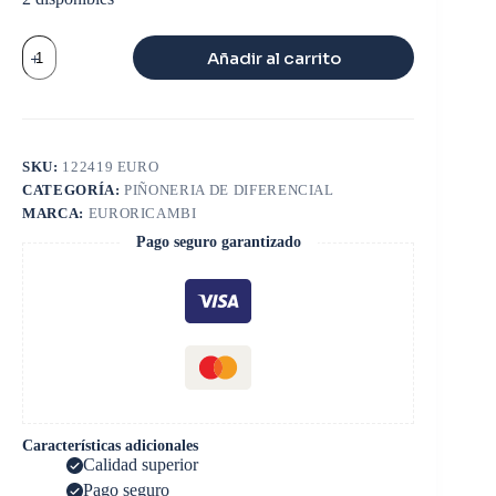
EJE
Añadir al carrito
SALIDA
16
dts
41
ESTRIAS
46000
SKU:
122419 EURO
lbs
CATEGORÍA:
PIÑONERIA DE DIFERENCIAL
cantidad
MARCA:
EURORICAMBI
Pago seguro garantizado
Características adicionales
Calidad superior
Pago seguro