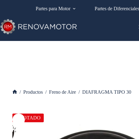
Saltar
al
Partes para Motor
Partes de Diferenciale
contenido
/
Productos
/
Freno de Aire
/
DIAFRAGMA TIPO 30
Inicio
AGOTADO