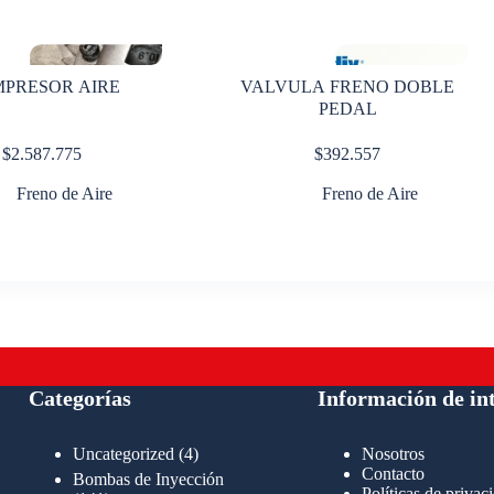
PRESOR AIRE
VALVULA FRENO DOBLE
PEDAL
$
2.587.775
$
392.557
Freno de Aire
Freno de Aire
Categorías
Información de in
4
Uncategorized
4
Nosotros
productos
Contacto
Bombas de Inyección
Políticas de privac