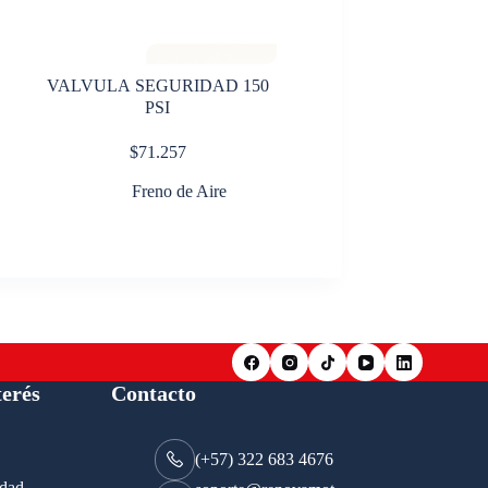
VALVULA SEGURIDAD 150
PSI
$
71.257
Freno de Aire
terés
Contacto
(+57) 322 683 4676
idad.