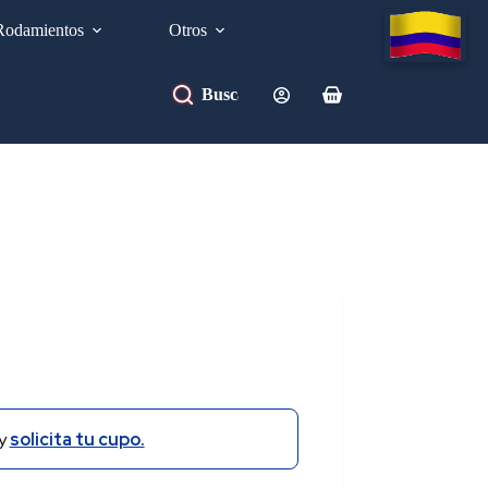
Rodamientos
Otros
Carro
de
compra
y
solicita tu cupo.