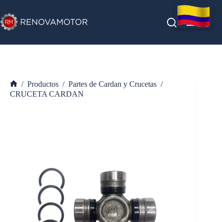
Saltar
al
contenido
/
Productos
/
Partes de Cardan y Crucetas
/
Inicio
CRUCETA CARDAN