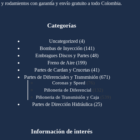
y rodamientos con garantía y envío gratuito a todo Colombia.
Categorías
4
Uncategorized
4
productos
141
Bombas de Inyección
141
productos
48
Embragues Discos y Partes
48
productos
199
Freno de Aire
199
productos
41
Partes de Cardan y Crucetas
41
productos
671
Partes de Diferenciales y Transmisión
671
76
productos
Coronas y Speed
76
productos
132
Piñoneria de Diferencial
132
productos
539
Piñoneria de Transmisión y Caja
539
productos
25
Partes de Dirección Hidráulica
25
productos
1
Partes de Transmisión y Caja
1
producto
1346
Partes para Motor
1346
productos
123
Motores Caterpillar
123
productos
Información de interés
723
Motores Cummins
723
productos
145
Cummins 4BT 6BT
145