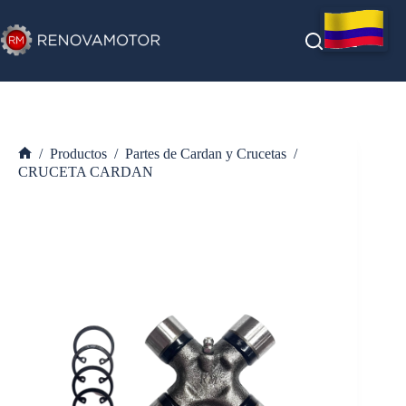
Saltar
al
contenido
/
Productos
/
Partes de Cardan y Crucetas
/
Inicio
CRUCETA CARDAN