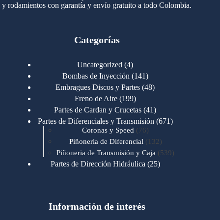
y rodamientos con garantía y envío gratuito a todo Colombia.
Categorías
4
Uncategorized
4
productos
141
Bombas de Inyección
141
productos
48
Embragues Discos y Partes
48
productos
199
Freno de Aire
199
productos
41
Partes de Cardan y Crucetas
41
productos
671
Partes de Diferenciales y Transmisión
671
76
productos
Coronas y Speed
76
productos
132
Piñoneria de Diferencial
132
productos
539
Piñoneria de Transmisión y Caja
539
productos
25
Partes de Dirección Hidráulica
25
productos
1
Partes de Transmisión y Caja
1
producto
1346
Partes para Motor
1346
productos
123
Motores Caterpillar
123
productos
Información de interés
723
Motores Cummins
723
productos
145
Cummins 4BT 6BT
145