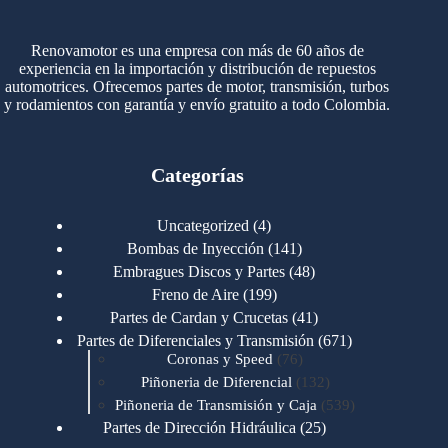
Renovamotor es una empresa con más de 60 años de
experiencia en la importación y distribución de repuestos
automotrices. Ofrecemos partes de motor, transmisión, turbos
y rodamientos con garantía y envío gratuito a todo Colombia.
Categorías
4
Uncategorized
4
productos
141
Bombas de Inyección
141
productos
48
Embragues Discos y Partes
48
productos
199
Freno de Aire
199
productos
41
Partes de Cardan y Crucetas
41
productos
671
Partes de Diferenciales y Transmisión
671
76
productos
Coronas y Speed
76
productos
132
Piñoneria de Diferencial
132
productos
539
Piñoneria de Transmisión y Caja
539
productos
25
Partes de Dirección Hidráulica
25
productos