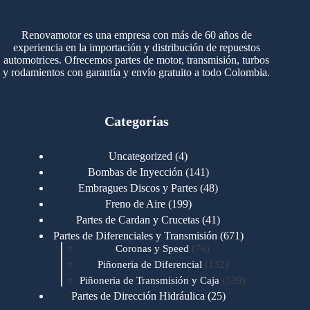
Renovamotor es una empresa con más de 60 años de
experiencia en la importación y distribución de repuestos
automotrices. Ofrecemos partes de motor, transmisión, turbos
y rodamientos con garantía y envío gratuito a todo Colombia.
Categorías
4
Uncategorized
4
productos
141
Bombas de Inyección
141
productos
48
Embragues Discos y Partes
48
productos
199
Freno de Aire
199
productos
41
Partes de Cardan y Crucetas
41
productos
671
Partes de Diferenciales y Transmisión
671
76
productos
Coronas y Speed
76
productos
132
Piñoneria de Diferencial
132
productos
539
Piñoneria de Transmisión y Caja
539
productos
25
Partes de Dirección Hidráulica
25
productos