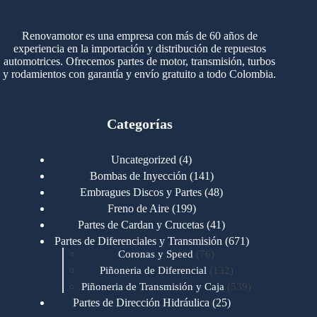
Renovamotor es una empresa con más de 60 años de
experiencia en la importación y distribución de repuestos
automotrices. Ofrecemos partes de motor, transmisión, turbos
y rodamientos con garantía y envío gratuito a todo Colombia.
Categorías
4
Uncategorized
4
productos
141
Bombas de Inyección
141
productos
48
Embragues Discos y Partes
48
productos
199
Freno de Aire
199
productos
41
Partes de Cardan y Crucetas
41
productos
671
Partes de Diferenciales y Transmisión
671
76
productos
Coronas y Speed
76
productos
132
Piñoneria de Diferencial
132
productos
539
Piñoneria de Transmisión y Caja
539
productos
25
Partes de Dirección Hidráulica
25
productos