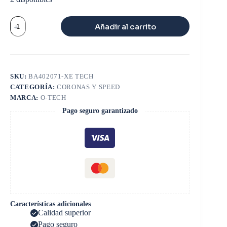
CORONA
Añadir al carrito
Y
SPEED
10
X
41
FORD
SKU:
BA402071-XE TECH
CARGO
CATEGORÍA:
CORONAS Y SPEED
cantidad
MARCA:
O-TECH
Pago seguro garantizado
Características adicionales
Calidad superior
Pago seguro