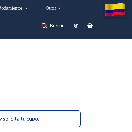
Rodamientos
Otros
Carro
de
compra
y
solicita tu cupo.