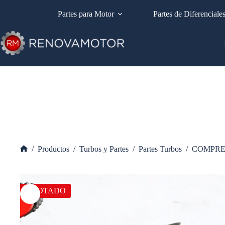
Saltar
al
Partes para Motor
Partes de Diferenciale
contenido
/
Productos
/
Turbos y Partes
/
Partes Turbos
/
COMPRE
Inicio
AGOTADO