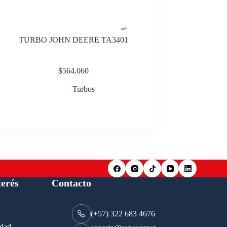
TURBO JOHN DEERE TA3401
$
564.060
Turbos
terés
Contacto
(+57) 322 683 4676
idad.