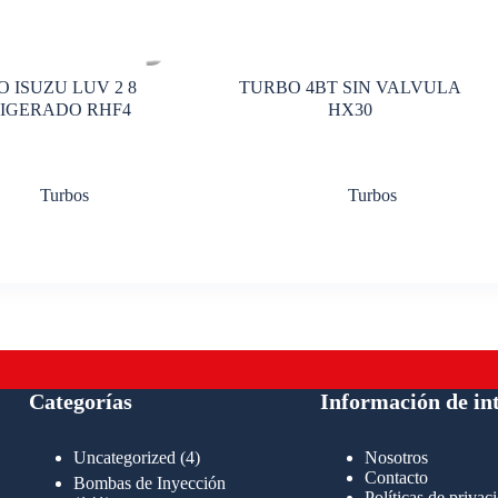
 ISUZU LUV 2 8
TURBO 4BT SIN VALVULA
IGERADO RHF4
HX30
Turbos
Turbos
Categorías
Información de in
4
Uncategorized
4
Nosotros
productos
Contacto
Bombas de Inyección
Políticas de privac