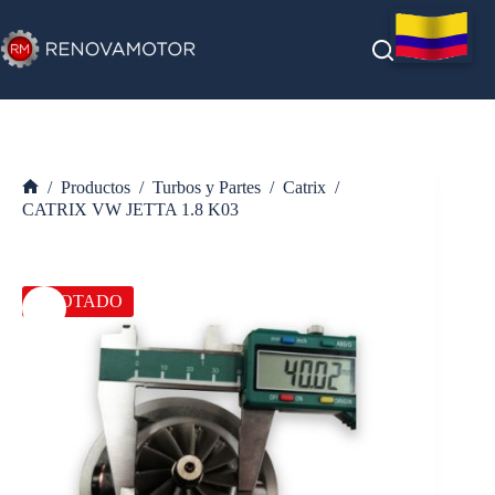
Saltar
al
contenido
/
Productos
/
Turbos y Partes
/
Catrix
/
Inicio
CATRIX VW JETTA 1.8 K03
AGOTADO