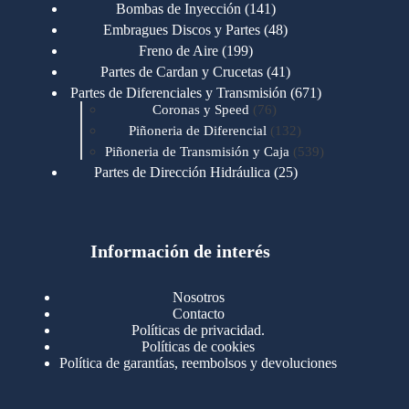
productos
141
Bombas de Inyección
141
productos
48
Embragues Discos y Partes
48
productos
199
Freno de Aire
199
productos
41
Partes de Cardan y Crucetas
41
productos
671
Partes de Diferenciales y Transmisión
671
76
productos
Coronas y Speed
76
productos
132
Piñoneria de Diferencial
132
productos
539
Piñoneria de Transmisión y Caja
539
productos
25
Partes de Dirección Hidráulica
25
productos
1
Partes de Transmisión y Caja
1
producto
1346
Partes para Motor
1346
productos
123
Motores Caterpillar
123
productos
Información de interés
723
Motores Cummins
723
productos
145
Cummins 4BT 6BT
145
productos
77
Cummins 6CT
77
Nosotros
productos
148
Cummins B/C 855
148
Contacto
productos
14
Cummins ISF
14
Políticas de privacidad.
productos
35
Cummins ISM
35
Políticas de cookies
productos
Política de garantías, reembolsos y devoluciones
100
Cummins ISX
100
productos
76
Motores Detroit
76
productos
170
Motores International
170