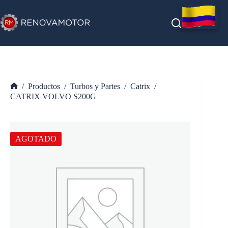
Saltar
al
contenido
/
Productos
/
Turbos y Partes
/
Catrix
/
Inicio
CATRIX VOLVO S200G
AGOTADO