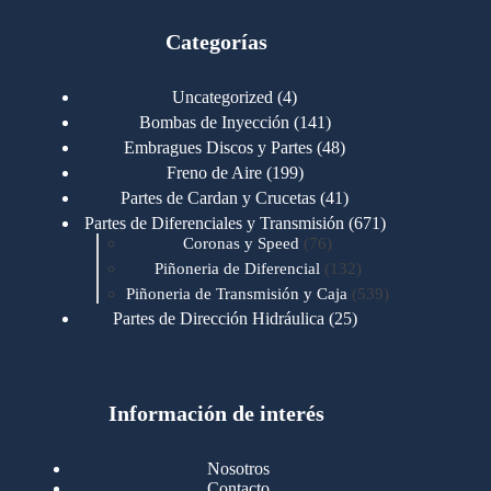
Categorías
4
Uncategorized
4
productos
141
Bombas de Inyección
141
productos
48
Embragues Discos y Partes
48
productos
199
Freno de Aire
199
productos
41
Partes de Cardan y Crucetas
41
productos
671
Partes de Diferenciales y Transmisión
671
76
productos
Coronas y Speed
76
productos
132
Piñoneria de Diferencial
132
productos
539
Piñoneria de Transmisión y Caja
539
productos
25
Partes de Dirección Hidráulica
25
productos
1
Partes de Transmisión y Caja
1
producto
1346
Partes para Motor
1346
productos
123
Motores Caterpillar
123
productos
Información de interés
723
Motores Cummins
723
productos
145
Cummins 4BT 6BT
145
productos
77
Cummins 6CT
77
Nosotros
productos
148
Cummins B/C 855
148
Contacto