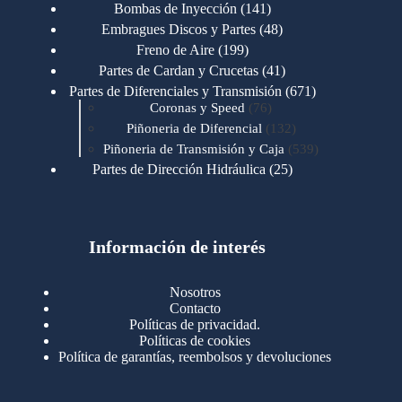
productos
141
Bombas de Inyección
141
productos
48
Embragues Discos y Partes
48
productos
199
Freno de Aire
199
productos
41
Partes de Cardan y Crucetas
41
productos
671
Partes de Diferenciales y Transmisión
671
76
productos
Coronas y Speed
76
productos
132
Piñoneria de Diferencial
132
productos
539
Piñoneria de Transmisión y Caja
539
productos
25
Partes de Dirección Hidráulica
25
productos
1
Partes de Transmisión y Caja
1
producto
1346
Partes para Motor
1346
productos
123
Motores Caterpillar
123
productos
Información de interés
723
Motores Cummins
723
productos
145
Cummins 4BT 6BT
145
productos
77
Cummins 6CT
77
Nosotros
productos
148
Cummins B/C 855
148
Contacto
productos
14
Cummins ISF
14
Políticas de privacidad.
productos
35
Cummins ISM
35
Políticas de cookies
productos
Política de garantías, reembolsos y devoluciones
100
Cummins ISX
100
productos
76
Motores Detroit
76
productos
170
Motores International
170