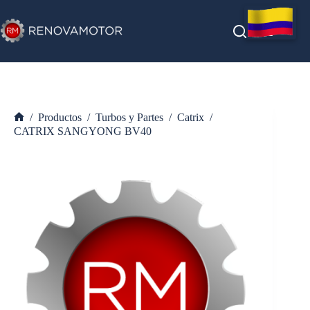
Saltar
al
contenido
/
Productos
/
Turbos y Partes
/
Catrix
/
Inicio
CATRIX SANGYONG BV40