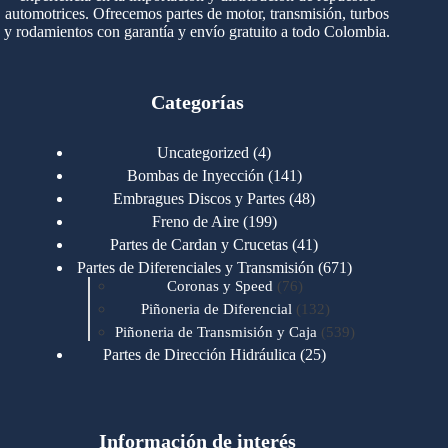
automotrices. Ofrecemos partes de motor, transmisión, turbos
y rodamientos con garantía y envío gratuito a todo Colombia.
Categorías
4
Uncategorized
4
productos
141
Bombas de Inyección
141
productos
48
Embragues Discos y Partes
48
productos
199
Freno de Aire
199
productos
41
Partes de Cardan y Crucetas
41
productos
671
Partes de Diferenciales y Transmisión
671
76
productos
Coronas y Speed
76
productos
132
Piñoneria de Diferencial
132
productos
539
Piñoneria de Transmisión y Caja
539
productos
25
Partes de Dirección Hidráulica
25
productos
1
Partes de Transmisión y Caja
1
producto
1346
Partes para Motor
1346
productos
123
Motores Caterpillar
123
productos
Información de interés
723
Motores Cummins
723