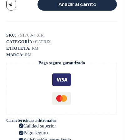
CATRIX
Añadir al carrito
RENAULT
GT1549
cantidad
SKU:
751768-4 X R
CATEGORÍA:
CATRIX
ETIQUETA:
RM
MARCA:
RM
Pago seguro garantizado
Características adicionales
Calidad superior
Pago seguro
Satisfacción garantizada