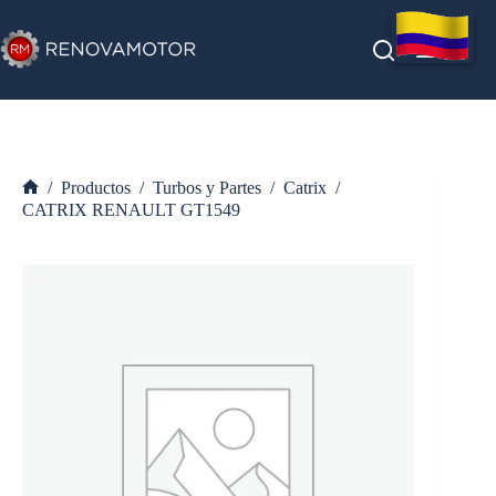
Saltar
al
contenido
/
Productos
/
Turbos y Partes
/
Catrix
/
Inicio
CATRIX RENAULT GT1549