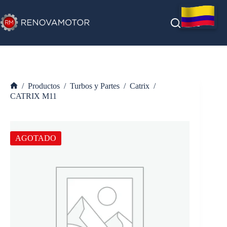
Saltar
al
contenido
/
Productos
/
Turbos y Partes
/
Catrix
/
Inicio
CATRIX M11
AGOTADO