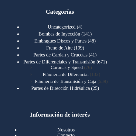
Categorías
4
Uncategorized
4
productos
141
Bombas de Inyección
141
productos
48
Embragues Discos y Partes
48
productos
199
Freno de Aire
199
productos
41
Partes de Cardan y Crucetas
41
productos
671
Partes de Diferenciales y Transmisión
671
76
productos
Coronas y Speed
76
productos
132
Piñoneria de Diferencial
132
productos
539
Piñoneria de Transmisión y Caja
539
productos
25
Partes de Dirección Hidráulica
25
productos
1
Partes de Transmisión y Caja
1
producto
1346
Partes para Motor
1346
productos
123
Motores Caterpillar
123
productos
Información de interés
723
Motores Cummins
723
productos
145
Cummins 4BT 6BT
145
productos
77
Cummins 6CT
77
Nosotros
productos
148
Cummins B/C 855
148
Contacto