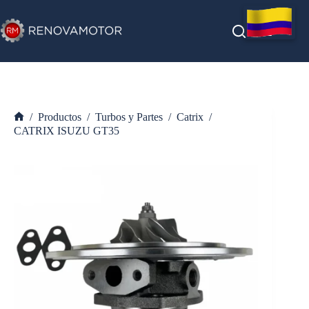
Saltar
al
contenido
/
Productos
/
Turbos y Partes
/
Catrix
/
Inicio
CATRIX ISUZU GT35