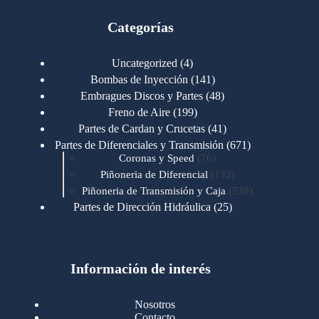
Categorías
4
Uncategorized
4
productos
141
Bombas de Inyección
141
productos
48
Embragues Discos y Partes
48
productos
199
Freno de Aire
199
productos
41
Partes de Cardan y Crucetas
41
productos
671
Partes de Diferenciales y Transmisión
671
76
productos
Coronas y Speed
76
productos
132
Piñoneria de Diferencial
132
productos
539
Piñoneria de Transmisión y Caja
539
productos
25
Partes de Dirección Hidráulica
25
productos
1
Partes de Transmisión y Caja
1
producto
1346
Partes para Motor
1346
productos
123
Motores Caterpillar
123
productos
Información de interés
723
Motores Cummins
723
productos
145
Cummins 4BT 6BT
145
productos
77
Cummins 6CT
77
Nosotros
productos
148
Cummins B/C 855
148
Contacto