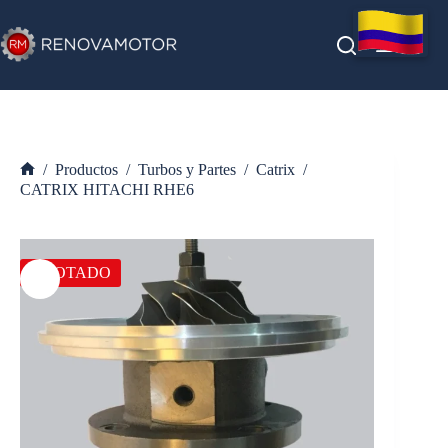
Saltar
al
contenido
/
Productos
/
Turbos y Partes
/
Catrix
/
Inicio
CATRIX HITACHI RHE6
AGOTADO