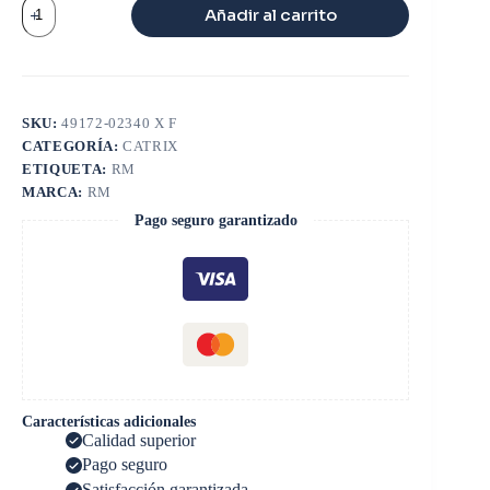
CATRIX
Añadir al carrito
CAT
3066
TD06H
cantidad
SKU:
49172-02340 X F
CATEGORÍA:
CATRIX
ETIQUETA:
RM
MARCA:
RM
Pago seguro garantizado
Características adicionales
Calidad superior
Pago seguro
Satisfacción garantizada