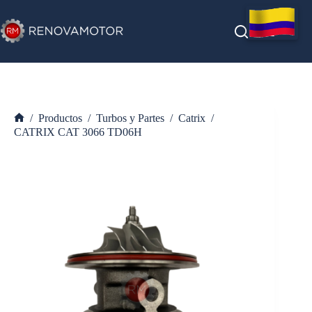
Saltar
al
contenido
/
Productos
/
Turbos y Partes
/
Catrix
/
Inicio
CATRIX CAT 3066 TD06H