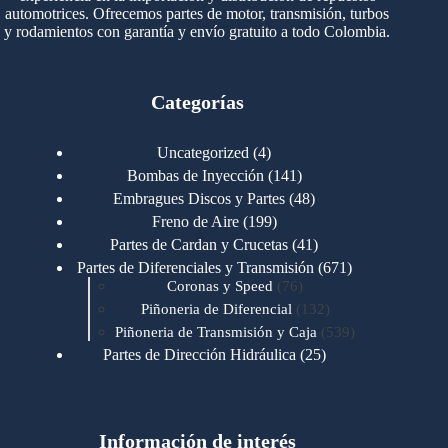
automotrices. Ofrecemos partes de motor, transmisión, turbos
y rodamientos con garantía y envío gratuito a todo Colombia.
Categorías
4
Uncategorized
4
productos
141
Bombas de Inyección
141
productos
48
Embragues Discos y Partes
48
productos
199
Freno de Aire
199
productos
41
Partes de Cardan y Crucetas
41
productos
671
Partes de Diferenciales y Transmisión
671
76
productos
Coronas y Speed
76
productos
132
Piñoneria de Diferencial
132
productos
539
Piñoneria de Transmisión y Caja
539
productos
25
Partes de Dirección Hidráulica
25
productos
1
Partes de Transmisión y Caja
1
producto
1346
Partes para Motor
1346
productos
123
Motores Caterpillar
123
productos
Información de interés
723
Motores Cummins
723