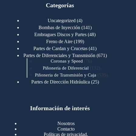
Categorías
4
Uncategorized
4
productos
141
Bombas de Inyección
141
productos
48
Embragues Discos y Partes
48
productos
199
Freno de Aire
199
productos
41
Partes de Cardan y Crucetas
41
productos
671
Partes de Diferenciales y Transmisión
671
76
productos
Coronas y Speed
76
productos
132
Piñoneria de Diferencial
132
productos
539
Piñoneria de Transmisión y Caja
539
productos
25
Partes de Dirección Hidráulica
25
productos
1
Partes de Transmisión y Caja
1
producto
1346
Partes para Motor
1346
productos
123
Motores Caterpillar
123
productos
Información de interés
723
Motores Cummins
723
productos
145
Cummins 4BT 6BT
145
productos
77
Cummins 6CT
77
Nosotros
productos
148
Cummins B/C 855
148
Contacto
productos
14
Cummins ISF
14
Políticas de privacidad.