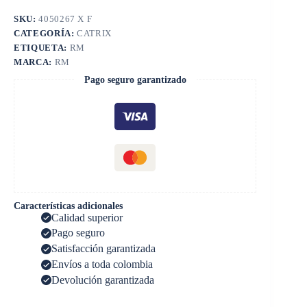
SKU:
4050267 X F
CATEGORÍA:
CATRIX
ETIQUETA:
RM
MARCA:
RM
Pago seguro garantizado
Características adicionales
Calidad superior
Pago seguro
Satisfacción garantizada
Envíos a toda colombia
Devolución garantizada