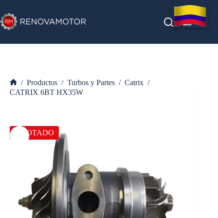
Saltar
al
contenido
/
Productos
/
Turbos y Partes
/
Catrix
/
Inicio
CATRIX 6BT HX35W
AGOTADO