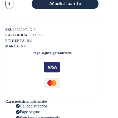
CATRIX
Añadir al carrito
4BT
HX25W
REFRIGERADO
X
AGUA
cantidad
SKU:
3539071 X R
CATEGORÍA:
CATRIX
ETIQUETA:
RM
MARCA:
RM
Pago seguro garantizado
Características adicionales
Calidad superior
Pago seguro
Satisfacción garantizada