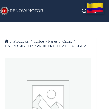
Saltar
al
contenido
/
Productos
/
Turbos y Partes
/
Catrix
/
Inicio
CATRIX 4BT HX25W REFRIGERADO X AGUA