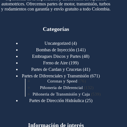
automotrices. Ofrecemos partes de motor, transmisión, turbos
y rodamientos con garantía y envío gratuito a todo Colombia.
Categorías
4
Uncategorized
4
productos
141
Bombas de Inyección
141
productos
48
Embragues Discos y Partes
48
productos
199
Freno de Aire
199
productos
41
Partes de Cardan y Crucetas
41
productos
671
Partes de Diferenciales y Transmisión
671
76
productos
Coronas y Speed
76
productos
132
Piñoneria de Diferencial
132
productos
539
Piñoneria de Transmisión y Caja
539
productos
25
Partes de Dirección Hidráulica
25
productos
1
Partes de Transmisión y Caja
1
producto
1346
Partes para Motor
1346
productos
123
Motores Caterpillar
123
productos
Información de interés
723
Motores Cummins
723