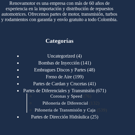
Renovamotor es una empresa con más de 60 años de
experiencia en la importación y distribución de repuestos
automotrices. Ofrecemos partes de motor, transmisión, turbos
y rodamientos con garantía y envío gratuito a todo Colombia.
Categorías
4
Uncategorized
4
productos
141
Bombas de Inyección
141
productos
48
Embragues Discos y Partes
48
productos
199
Freno de Aire
199
productos
41
Partes de Cardan y Crucetas
41
productos
671
Partes de Diferenciales y Transmisión
671
76
productos
Coronas y Speed
76
productos
132
Piñoneria de Diferencial
132
productos
539
Piñoneria de Transmisión y Caja
539
productos
25
Partes de Dirección Hidráulica
25
productos
1
Partes de Transmisión y Caja
1
producto
1346
Partes para Motor
1346