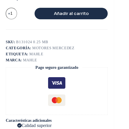
CASQUETE
Añadir al carrito
BIELA
MWM
4
10/
4
50T
SKU:
B131024 0.25 MB
6
CATEGORÍA:
MOTORES MERCEDEZ
10/
6
ETIQUETA:
MAHLE
10TCA
MARCA:
MAHLE
0.25
Pago seguro garantizado
cantidad
Características adicionales
Calidad superior