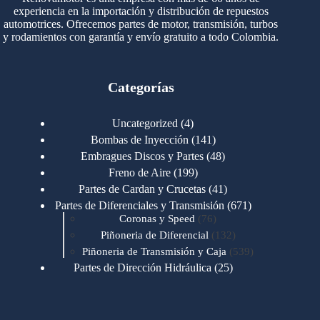
experiencia en la importación y distribución de repuestos
automotrices. Ofrecemos partes de motor, transmisión, turbos
y rodamientos con garantía y envío gratuito a todo Colombia.
Categorías
4
Uncategorized
4
productos
141
Bombas de Inyección
141
productos
48
Embragues Discos y Partes
48
productos
199
Freno de Aire
199
productos
41
Partes de Cardan y Crucetas
41
productos
671
Partes de Diferenciales y Transmisión
671
76
productos
Coronas y Speed
76
productos
132
Piñoneria de Diferencial
132
productos
539
Piñoneria de Transmisión y Caja
539
productos
25
Partes de Dirección Hidráulica
25
productos
1
Partes de Transmisión y Caja
1
producto
1346
Partes para Motor
1346
productos
123
Motores Caterpillar
123