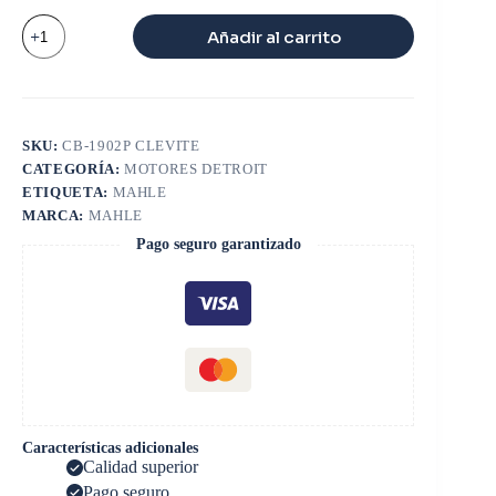
CASQUETE
Añadir al carrito
BIELA
DETROIT
S60
STD
cantidad
SKU:
CB-1902P CLEVITE
CATEGORÍA:
MOTORES DETROIT
ETIQUETA:
MAHLE
MARCA:
MAHLE
Pago seguro garantizado
Características adicionales
Calidad superior
Pago seguro