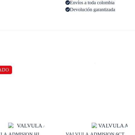
Envíos a toda colombia
Devolución garantizada
ADO
LA ADMISION HI
VALVULA ADMISION 6CT