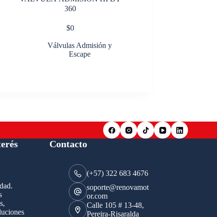
360
$
0
Válvulas Admisión y
Escape
terés
Contacto
(+57) 322 683 4676
idad.
soporte@renovamot
s
or.com
s,
Calle 105 # 13-48,
luciones
Pereira-Risaralda