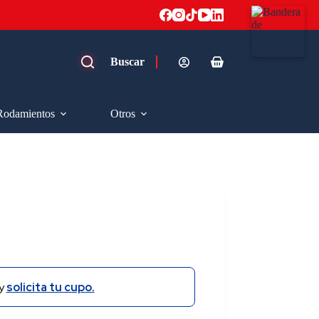
Carro
de
compra
Rodamientos
Otros
y
solicita tu cupo.