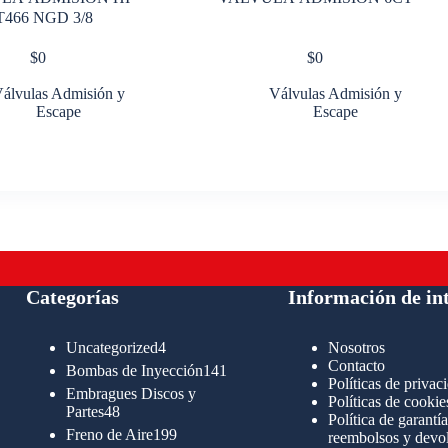
T466 NGD 3/8
$
0
$
0
álvulas Admisión y
Válvulas Admisión y
Escape
Escape
Categorías
Información de in
4
Uncategorized
4
Nosotros
productos
Contacto
141
Bombas de Inyección
141
Políticas de privac
productos
Embragues Discos y
Políticas de cookie
48
Partes
48
Política de garantía
productos
199
Freno de Aire
199
reembolsos y devo