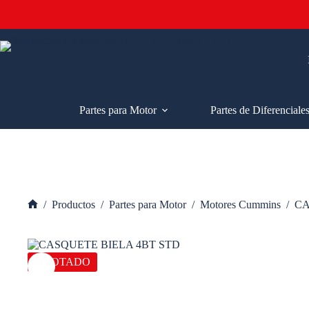
Saltar
al
contenido
Partes para Motor
Partes de Diferenciale
/
Productos
/
Partes para Motor
/
Motores Cummins
/
CA
Inicio
AGOTADO