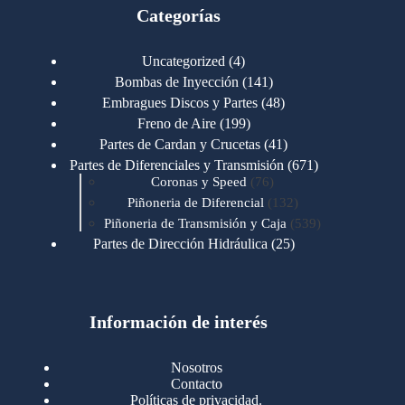
Categorías
4
Uncategorized
4
productos
141
Bombas de Inyección
141
productos
48
Embragues Discos y Partes
48
productos
199
Freno de Aire
199
productos
41
Partes de Cardan y Crucetas
41
productos
671
Partes de Diferenciales y Transmisión
671
76
productos
Coronas y Speed
76
productos
132
Piñoneria de Diferencial
132
productos
539
Piñoneria de Transmisión y Caja
539
productos
25
Partes de Dirección Hidráulica
25
productos
1
Partes de Transmisión y Caja
1
producto
1346
Partes para Motor
1346
productos
123
Motores Caterpillar
123
productos
Información de interés
723
Motores Cummins
723
productos
145
Cummins 4BT 6BT
145
productos
77
Cummins 6CT
77
Nosotros
productos
148
Cummins B/C 855
148
Contacto
productos
14
Cummins ISF
14
Políticas de privacidad.