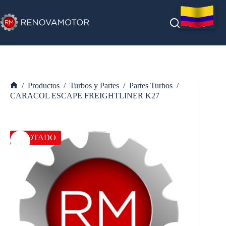
Saltar
al
contenido
/
Productos
/
Turbos y Partes
/
Partes Turbos
/
Inicio
CARACOL ESCAPE FREIGHTLINER K27
AGOTADO