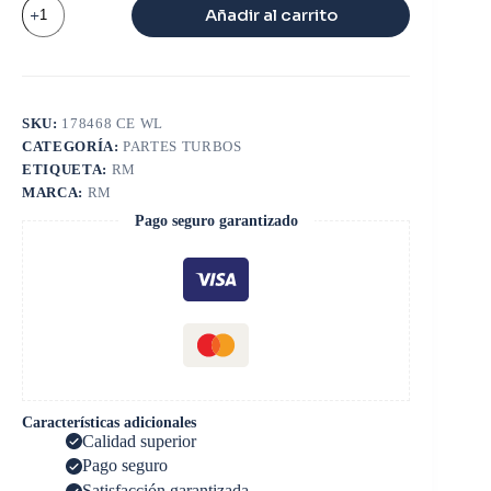
CARACOL
Añadir al carrito
ESCAPE
CAT
3126
cantidad
SKU:
178468 CE WL
CATEGORÍA:
PARTES TURBOS
ETIQUETA:
RM
MARCA:
RM
Pago seguro garantizado
Características adicionales
Calidad superior
Pago seguro
Satisfacción garantizada