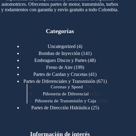
automotrices. Ofrecemos partes de motor, transmisión, turbos
y rodamientos con garantía y envío gratuito a todo Colombia.
Categorías
4
Uncategorized
4
productos
141
Bombas de Inyección
141
productos
48
Embragues Discos y Partes
48
productos
199
Freno de Aire
199
productos
41
Partes de Cardan y Crucetas
41
productos
671
Partes de Diferenciales y Transmisión
671
76
productos
Coronas y Speed
76
productos
132
Piñoneria de Diferencial
132
productos
539
Piñoneria de Transmisión y Caja
539
productos
25
Partes de Dirección Hidráulica
25
productos
1
Partes de Transmisión y Caja
1
producto
1346
Partes para Motor
1346
productos
123
Motores Caterpillar
123
productos
Información de interés
723
Motores Cummins
723