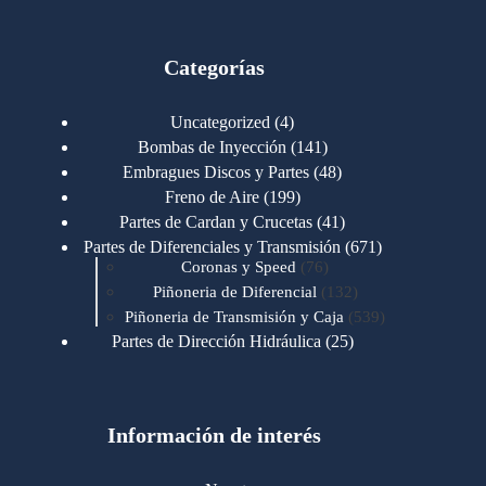
Categorías
4
Uncategorized
4
productos
141
Bombas de Inyección
141
productos
48
Embragues Discos y Partes
48
productos
199
Freno de Aire
199
productos
41
Partes de Cardan y Crucetas
41
productos
671
Partes de Diferenciales y Transmisión
671
76
productos
Coronas y Speed
76
productos
132
Piñoneria de Diferencial
132
productos
539
Piñoneria de Transmisión y Caja
539
productos
25
Partes de Dirección Hidráulica
25
productos
1
Partes de Transmisión y Caja
1
producto
1346
Partes para Motor
1346
productos
123
Motores Caterpillar
123
productos
Información de interés
723
Motores Cummins
723
productos
145
Cummins 4BT 6BT
145
productos
77
Cummins 6CT
77