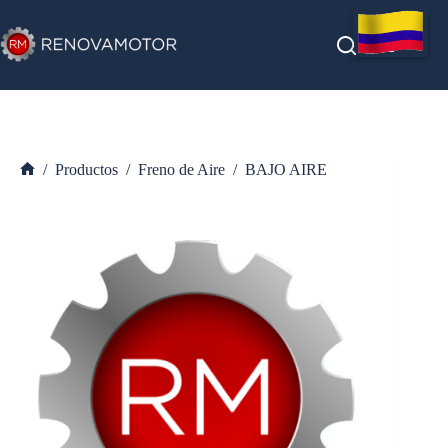
Saltar
al
contenido
/
Productos
/
Freno de Aire
/
BAJO AIRE
Inicio