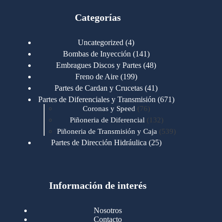
Categorías
4
Uncategorized
4
productos
141
Bombas de Inyección
141
productos
48
Embragues Discos y Partes
48
productos
199
Freno de Aire
199
productos
41
Partes de Cardan y Crucetas
41
productos
671
Partes de Diferenciales y Transmisión
671
76
productos
Coronas y Speed
76
productos
132
Piñoneria de Diferencial
132
productos
539
Piñoneria de Transmisión y Caja
539
productos
25
Partes de Dirección Hidráulica
25
productos
1
Partes de Transmisión y Caja
1
producto
1346
Partes para Motor
1346
productos
123
Motores Caterpillar
123
productos
Información de interés
723
Motores Cummins
723
productos
145
Cummins 4BT 6BT
145
productos
77
Cummins 6CT
77
Nosotros
productos
148
Cummins B/C 855
148
Contacto