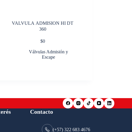
VALVULA ADMISION HI DT
360
$
0
Válvulas Admisión y
Escape
terés
Contacto
(+57) 322 683 4676