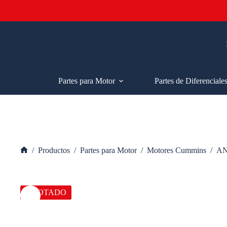
Saltar
al
contenido
Partes para Motor
Partes de Diferenciale
/
Productos
/
Partes para Motor
/
Motores Cummins
/
AN
Inicio
AGOTADO