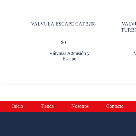
VALVULA ESCAPE CAT 3208
VALV
TURB
$
0
Válvulas Admisión y
V
Escape
Inicio
Tienda
Nosotros
Contacto