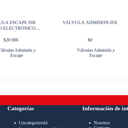
ULA ESCAPE ISB
VALVULA ADMISION ISX
O ELECTRÓNICO
ECOLÓG
$
28.988
$
0
álvulas Admisión y
Válvulas Admisión y
Escape
Escape
Categorías
Información de in
4
Uncategorized
4
Nosotros
productos
Contacto