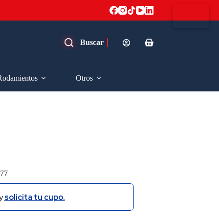
Carro
de
compra
Rodamientos
Otros
77
y
solicita tu cupo.