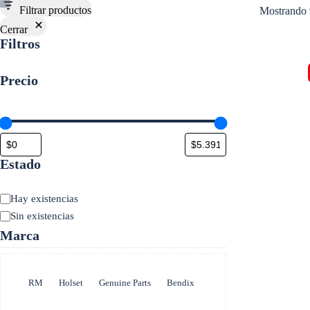
Filtrar productos
Mostrando 
Cerrar
Filtros
Precio
Estado
Estado
Hay existencias
Sin existencias
Marca
Marca
RM
Holset
Genuine Parts
Bendix