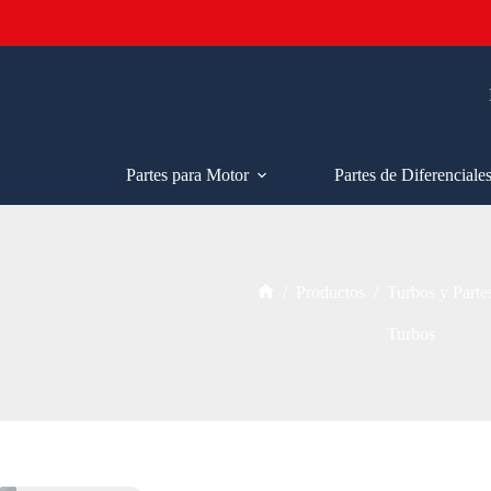
Saltar
al
contenido
Partes para Motor
Partes de Diferenciale
/
Productos
/
Turbos y Parte
Inicio
Turbos