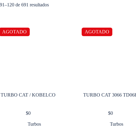
91–120 de 691 resultados
AGOTADO
AGOTADO
TURBO CAT / KOBELCO
TURBO CAT 3066 TD06
$
0
$
0
Turbos
Turbos