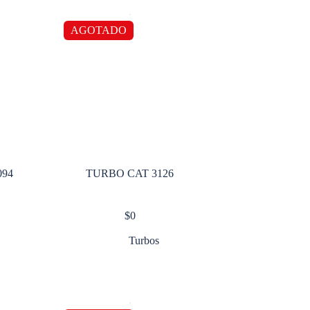
AGOTADO
094
TURBO CAT 3126
$
0
Turbos