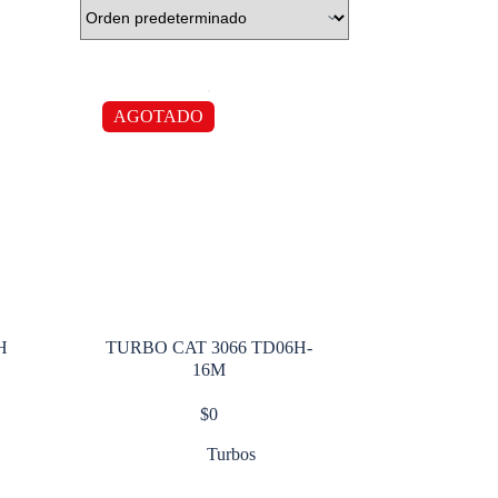
AGOTADO
H
TURBO CAT 3066 TD06H-
16M
$
0
Turbos