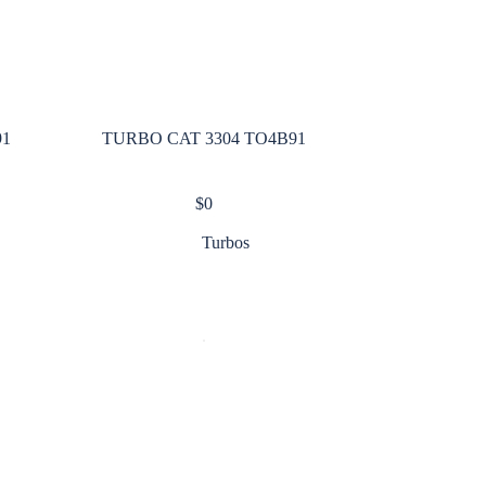
91
TURBO CAT 3304 TO4B91
$
0
Turbos