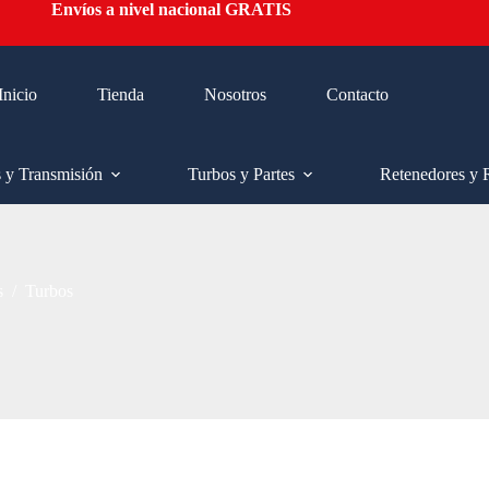
Envíos a nivel nacional GRATIS
Inicio
Tienda
Nosotros
Contacto
s y Transmisión
Turbos y Partes
Retenedores y 
s
/
Turbos