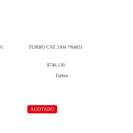
4B91
TURBO CAT 3304 7N4651
$
746.130
Turbos
AGOTADO