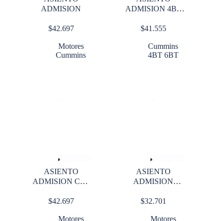
ADMISION
ADMISION 4BT
6BT
$
42.697
$
41.555
Motores
Cummins
Cummins
4BT 6BT
ASIENTO
ASIENTO
ADMISION CAT
ADMISION
3116 STD
DETROIT S60
$
42.697
$
32.701
STD
Motores
Motores