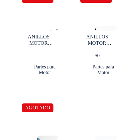
ANILLOS
ANILLOS
MOTOR
MOTOR
TOYOTA 15B
TOYOTA 15B-
$
0
STD X
FTE STD X
CILINDRO
CILINDRO
Partes para
Partes para
Motor
Motor
AGOTADO