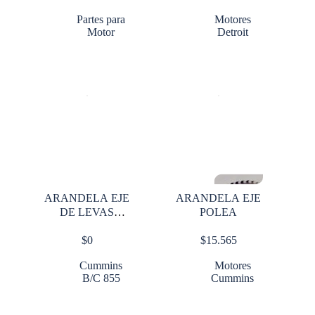
Partes para
Motores
Motor
Detroit
ARANDELA EJE
ARANDELA EJE
DE LEVAS
POLEA
CUMMINS B/C
$
0
$
15.565
350
Cummins
Motores
B/C 855
Cummins