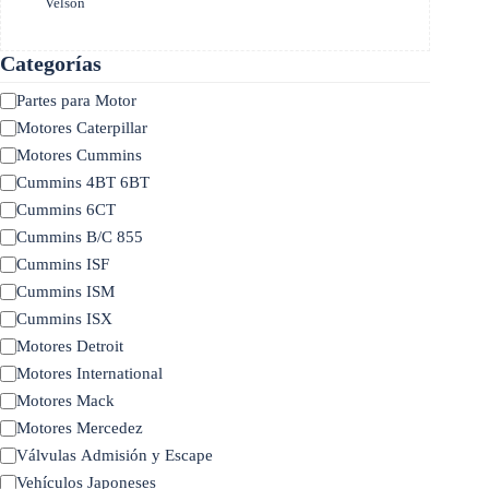
Velson
Categorías
Categoría
Partes para Motor
Motores Caterpillar
Motores Cummins
Cummins 4BT 6BT
Cummins 6CT
Cummins B/C 855
Cummins ISF
Cummins ISM
Cummins ISX
Motores Detroit
Motores International
Motores Mack
Motores Mercedez
Válvulas Admisión y Escape
Vehículos Japoneses