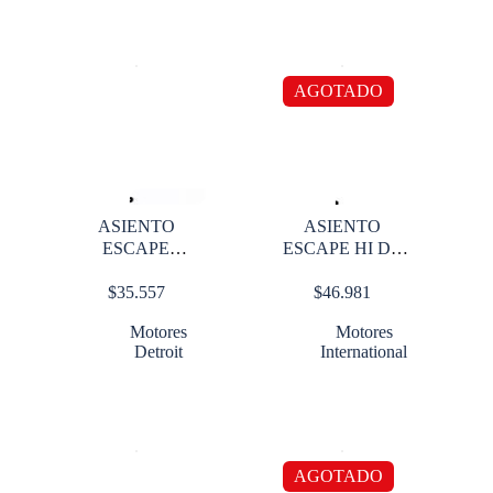
AGOTADO
ASIENTO
ASIENTO
ESCAPE
ESCAPE HI DT
DETROIT SERIE
466 002 O S
$
35.557
$
46.981
60 STD
Motores
Motores
Detroit
International
AGOTADO