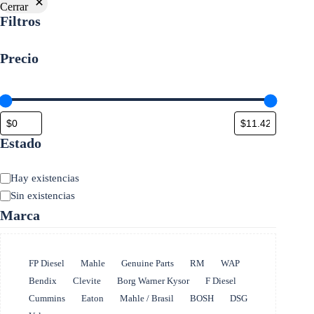
Cerrar
Filtros
Precio
Estado
Estado
Hay existencias
Sin existencias
Marca
Marca
FP Diesel
Mahle
Genuine Parts
RM
WAP
Bendix
Clevite
Borg Warner Kysor
F Diesel
Cummins
Eaton
Mahle / Brasil
BOSH
DSG