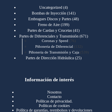
4
Uncategorized
4
productos
141
Bombas de Inyección
141
productos
48
Embragues Discos y Partes
48
productos
199
Freno de Aire
199
productos
41
Partes de Cardan y Crucetas
41
productos
671
Partes de Diferenciales y Transmisión
671
76
productos
Coronas y Speed
76
productos
132
Piñoneria de Diferencial
132
productos
539
Piñoneria de Transmisión y Caja
539
productos
25
Partes de Dirección Hidráulica
25
productos
1
Partes de Transmisión y Caja
1
producto
1346
Partes para Motor
1346
productos
123
Motores Caterpillar
123
productos
Información de interés
723
Motores Cummins
723
productos
145
Cummins 4BT 6BT
145
productos
77
Cummins 6CT
77
Nosotros
productos
148
Cummins B/C 855
148
Contacto
productos
14
Cummins ISF
14
Políticas de privacidad.
productos
35
Cummins ISM
35
Políticas de cookies
productos
Política de garantías, reembolsos y devoluciones
100
Cummins ISX
100