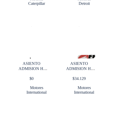
Caterpillar
Detroit
ASIENTO
ASIENTO
ADMISION HI
ADMISION HI
DT 466 002 O S
DT 466 015 OS
$
0
$
34.129
Motores
Motores
International
International