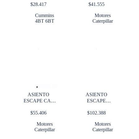
$
28.417
$
41.555
Cummins
Motores
4BT 6BT
Caterpillar
ASIENTO
ASIENTO
ESCAPE CAT
ESCAPE
3208
CATERPILLAR
$
55.406
$
102.388
3126
Motores
Motores
Caterpillar
Caterpillar