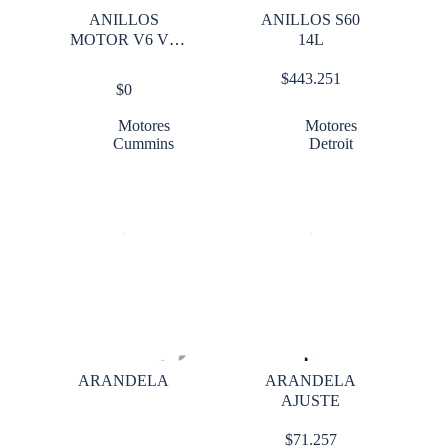
ANILLOS
ANILLOS S60
MOTOR V6 V8
14L
155 X CILINDRO
$
443.251
$
0
Motores
Motores
Cummins
Detroit
ARANDELA
ARANDELA
AJUSTE
$
71.257