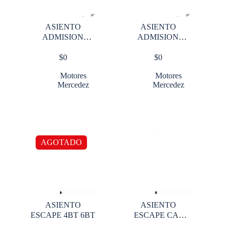
ASIENTO
ASIENTO
ADMISION
ADMISION
MERCEDES OM
MERCEDES OM
$
0
$
0
904/906
904/906/924
Motores
Motores
Mercedez
Mercedez
AGOTADO
ASIENTO
ASIENTO
ESCAPE 4BT 6BT
ESCAPE CAT
3116 STD