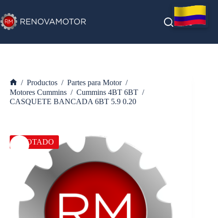
Saltar
al
contenido
/
Productos
/
Partes para Motor
/
Inicio
Motores Cummins
/
Cummins 4BT 6BT
/
CASQUETE BANCADA 6BT 5.9 0.20
AGOTADO