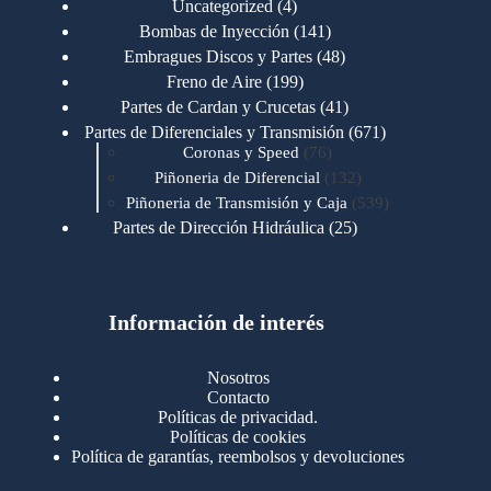
4
Uncategorized
4
productos
141
Bombas de Inyección
141
productos
48
Embragues Discos y Partes
48
productos
199
Freno de Aire
199
productos
41
Partes de Cardan y Crucetas
41
productos
671
Partes de Diferenciales y Transmisión
671
76
productos
Coronas y Speed
76
productos
132
Piñoneria de Diferencial
132
productos
539
Piñoneria de Transmisión y Caja
539
productos
25
Partes de Dirección Hidráulica
25
productos
1
Partes de Transmisión y Caja
1
producto
1346
Partes para Motor
1346
productos
123
Motores Caterpillar
123
productos
Información de interés
723
Motores Cummins
723
productos
145
Cummins 4BT 6BT
145
productos
77
Cummins 6CT
77
Nosotros
productos
148
Cummins B/C 855
148
Contacto
productos
14
Cummins ISF
14
Políticas de privacidad.
productos
35
Cummins ISM
35
Políticas de cookies
productos
Política de garantías, reembolsos y devoluciones
100
Cummins ISX
100
productos
76
Motores Detroit
76