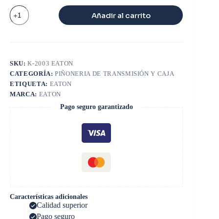
KIT
Añadir al carrito
PIN
Y
BUJE
CAJA
CAMBIOS
14615-
SKU:
K-2003 EATON
715
CATEGORÍA:
PIÑONERIA DE TRANSMISIÓN Y CAJA
cantidad
ETIQUETA:
EATON
MARCA:
EATON
Pago seguro garantizado
Características adicionales
Calidad superior
Pago seguro