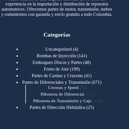
experiencia en la importación y distribución de repuestos
automotrices. Ofrecemos partes de motor, transmisión, turbos
y rodamientos con garantía y envío gratuito a todo Colombia.
Categorías
4
Uncategorized
4
productos
141
Bombas de Inyección
141
productos
48
Embragues Discos y Partes
48
productos
199
Freno de Aire
199
productos
41
Partes de Cardan y Crucetas
41
productos
671
Partes de Diferenciales y Transmisión
671
76
productos
Coronas y Speed
76
productos
132
Piñoneria de Diferencial
132
productos
539
Piñoneria de Transmisión y Caja
539
productos
25
Partes de Dirección Hidráulica
25
productos
1
Partes de Transmisión y Caja
1
producto
1346
Partes para Motor
1346
productos
123
Motores Caterpillar
123