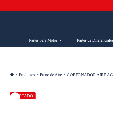
Saltar
al
contenido
Partes para Motor
Partes de Diferenciale
/
Productos
/
Freno de Aire
/
GOBERNADOR AIRE AG
Inicio
AGOTADO