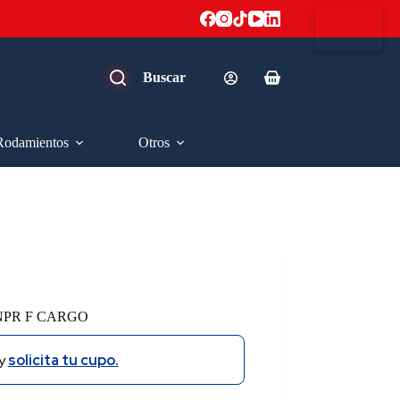
Carro
de
compra
Rodamientos
Otros
NPR F CARGO
y
solicita tu cupo.