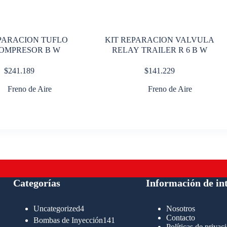
PARACION TUFLO
KIT REPARACION VALVULA
COMPRESOR B W
RELAY TRAILER R 6 B W
$
241.189
$
141.229
Freno de Aire
Freno de Aire
Categorías
Información de in
4
Uncategorized
4
Nosotros
productos
Contacto
141
Bombas de Inyección
141
Políticas de privac