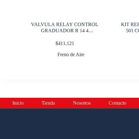
VALVULA RELAY CONTROL
KIT RE
GRADUADOR R 14 4
501 
SALIDAS
$
411.121
Freno de Aire
Inicio
Tienda
Nosotros
Contacto