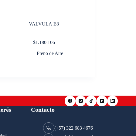
VALVULA E8
$
1.180.106
Freno de Aire
terés
Contacto
(+57) 322 683 4676
idad.