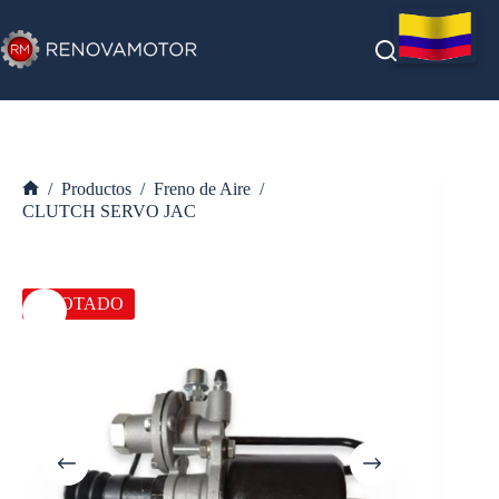
Saltar
al
contenido
/
Productos
/
Freno de Aire
/
Inicio
CLUTCH SERVO JAC
AGOTADO