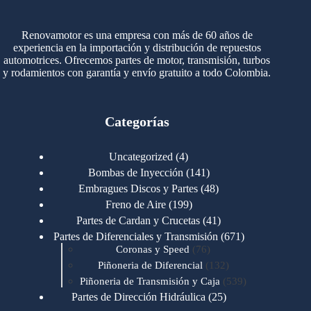
Renovamotor es una empresa con más de 60 años de
experiencia en la importación y distribución de repuestos
automotrices. Ofrecemos partes de motor, transmisión, turbos
y rodamientos con garantía y envío gratuito a todo Colombia.
Categorías
4
Uncategorized
4
productos
141
Bombas de Inyección
141
productos
48
Embragues Discos y Partes
48
productos
199
Freno de Aire
199
productos
41
Partes de Cardan y Crucetas
41
productos
671
Partes de Diferenciales y Transmisión
671
76
productos
Coronas y Speed
76
productos
132
Piñoneria de Diferencial
132
productos
539
Piñoneria de Transmisión y Caja
539
productos
25
Partes de Dirección Hidráulica
25
productos