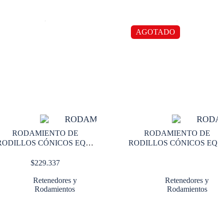
AGOTADO
RODAMIENTO DE
RODAMIENTO DE
RODILLOS CÓNICOS EQUI
RODILLOS CÓNICOS EQ
20508274 MEDIDAS 60,3 X
4301851 MEDIDAS 39,7 X
127,0 X 44,5
80,2 X 29,4
$
229.337
Retenedores y
Retenedores y
Rodamientos
Rodamientos