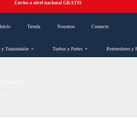
Envíos a nivel nacional GRATIS
Inicio
Tienda
Nosotros
Contacto
s y Transmisión
Turbos y Partes
Retenedores y 
Rodamientos
tos