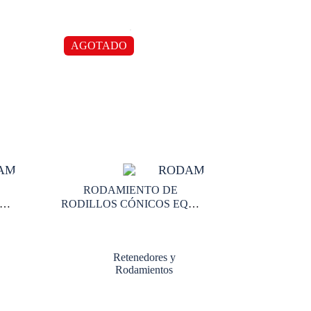
AGOTADO
RODAMIENTO DE
UI
RODILLOS CÓNICOS EQUI
5556503 MEDIDAS 69,9 X
117,0 X 63,9
Retenedores y
Rodamientos