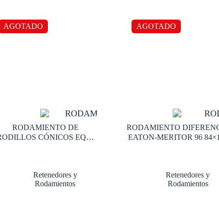
AGOTADO
AGOTADO
RODAMIENTO DE
RODAMIENTO DIFEREN
RODILLOS CÓNICOS EQUI
EATON-MERITOR 96 84×
SET289 MEDIDAS 101,6 X
43
157,2 X 36,5
Retenedores y
Retenedores y
Rodamientos
Rodamientos